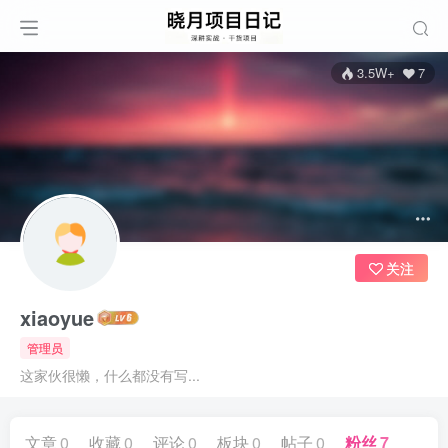
3.5W+
7
关注
xiaoyue
管理员
这家伙很懒，什么都没有写...
文章
0
收藏
0
评论
0
板块
0
帖子
0
粉丝
7