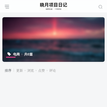
电商
共0篇
排序
更新
浏览
点赞
评论