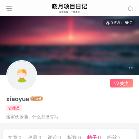
3.5W+
7
关注
xiaoyue
管理员
这家伙很懒，什么都没有写...
文章
0
收藏
0
评论
0
板块
0
帖子
0
粉丝
7