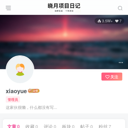
3.5W+
7
关注
xiaoyue
管理员
这家伙很懒，什么都没有写...
文章
0
收藏
0
评论
0
板块
0
帖子
0
粉丝
7